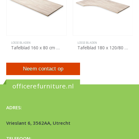
LOSSE BLADEN
LOSSE BLADEN
Tafelblad 160 x 80 cm – rechthoekig – oak light – nieuw blad
Tafelblad 180 x 120/80 cm – wing – oak light – nieuw blad
Neem contact op
officerefurniture.nl
ADRES:
Vrieslant 6, 3562AA, Utrecht
TELEFOON: